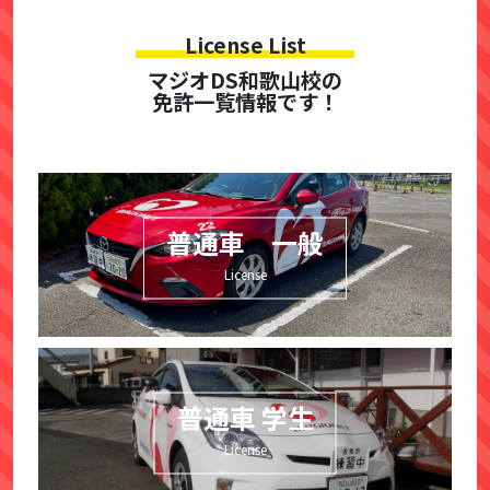
License List
マジオDS和歌山校の
免許一覧情報です！
普通車 一般
License
普通車 学生
License