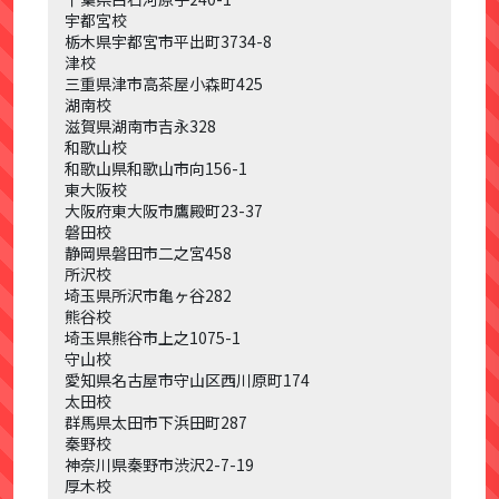
宇都宮校
栃木県宇都宮市平出町
3734-8
津校
三重県津市高茶屋小森町
425
湖南校
滋賀県湖南市吉永
328
和歌山校
和歌山県和歌山市向
156-1
東大阪校
大阪府東大阪市鷹殿町
23-37
磐田校
静岡県磐田市二之宮
458
所沢校
埼玉県所沢市亀ヶ谷
282
熊谷校
埼玉県熊谷市上之
1075-1
守山校
愛知県名古屋市守山区西川原町
174
太田校
群馬県太田市下浜田町
287
秦野校
神奈川県秦野市渋沢
2-7-19
厚木校