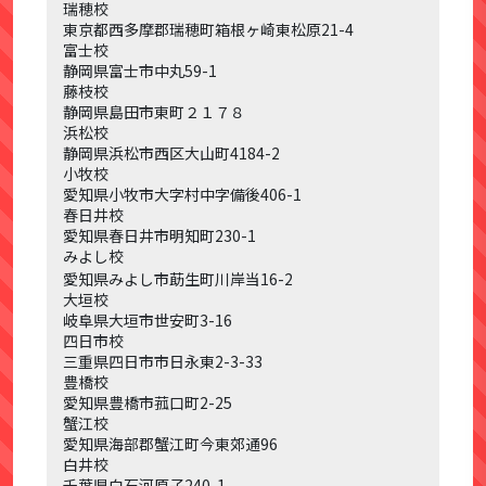
瑞穂校
東京都西多摩郡瑞穂町箱根ヶ崎東松原
21-4
富士校
静岡県富士市中丸
59-1
藤枝校
静岡県島田市東町２１７８
浜松校
静岡県浜松市西区大山町
4184-2
小牧校
愛知県小牧市大字村中字備後
406-1
春日井校
愛知県春日井市明知町
230-1
みよし校
愛知県みよし市莇生町川岸当
16-2
大垣校
岐阜県大垣市世安町
3-16
四日市校
三重県四日市市日永東
2-3-33
豊橋校
愛知県豊橋市菰口町
2-25
蟹江校
愛知県海部郡蟹江町今東郊通
96
白井校
千葉県白石河原子
240-1