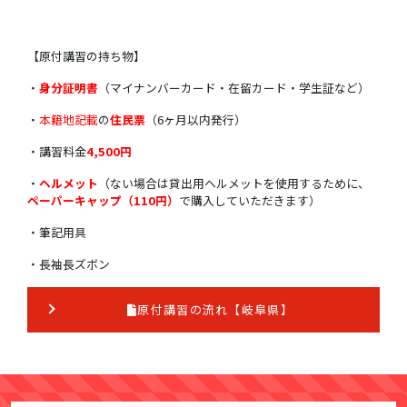
【原付講習の持ち物】
・
身分証明書
（マイナンバーカード・在留カード・学生証など）
・
本籍地記載
の
住民票
（6ヶ月以内発行）
・講習料金
4,500円
・
ヘルメット
（ない場合は貸出用ヘルメットを使用するために、
ペーパーキャップ（110円）
で購入していただきます）
・筆記用具
・長袖長ズボン
原付講習の流れ【岐阜県】