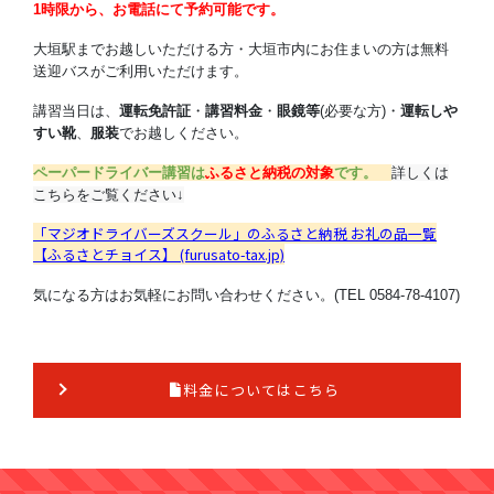
1時限から、お電話にて予約可能です。
大垣駅までお越しいただける方・大垣市内にお住まいの方は無料
送迎バスがご利用いただけます。
講習当日は、
運転免許証
・
講習料金
・
眼鏡等
(必要な方)・
運転しや
すい靴
、
服装
でお越しください。
ペーパードライバー講習は
ふるさと納税の対象
です。
詳しくは
こちらをご覧ください↓
「マジオドライバーズスクール」のふるさと納税 お礼の品一覧
【ふるさとチョイス】 (furusato-tax.jp)
気になる方はお気軽にお問い合わせください。(TEL 0584-78-4107)
料金についてはこちら